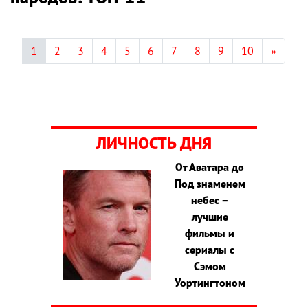
1
2
3
4
5
6
7
8
9
10
»
ЛИЧНОСТЬ ДНЯ
От Аватара до
Под знаменем
небес –
лучшие
фильмы и
сериалы с
Сэмом
Уортингтоном