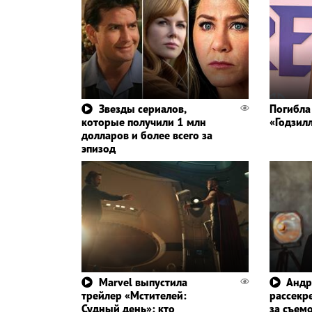
Звезды сериалов,
Погибла
которые получили 1 млн
«Годзил
долларов и более всего за
эпизод
Marvel выпустила
Андр
трейлер «Мстителей:
рассекр
Судный день»: кто
за съем