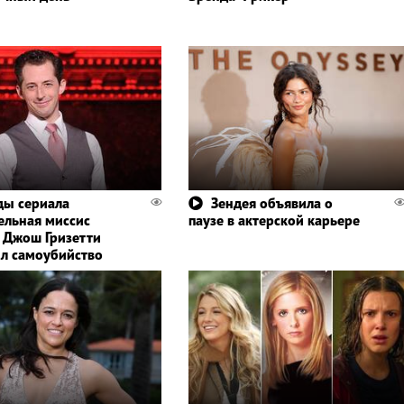
ды сериала
Зендея объявила о
ельная миссис
паузе в актерской карьере
 Джош Гризетти
л самоубийство