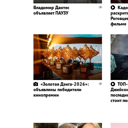
Владимир Дантес
Кадо
объявляет ПАУЗУ
раскрит
Роговце
фильме
«Золотая Дзига-2026»:
ТОП-
объявлены победители
Джейсо
кинопремии
последн
стоит п