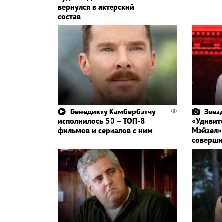
вернулся в актерский
состав
Бенедикту Камбербэтчу
Звез
исполнилось 50 – ТОП-8
«Удивит
фильмов и сериалов с ним
Мэйзел»
соверши