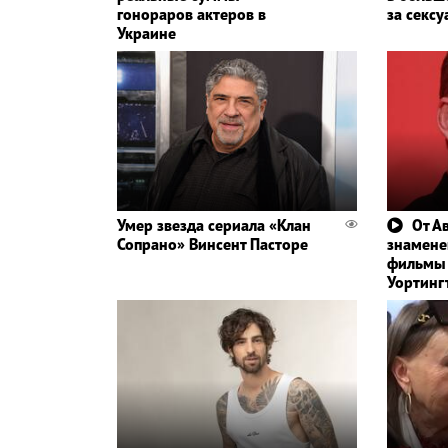
гонораров актеров в
за сексу
Украине
Умер звезда сериала «Клан
От А
Сопрано» Винсент Пасторе
знамене
фильмы 
Уортинг