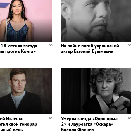
 18-летняя звезда
На войне погиб украинский
лы против Конга»
актер Евгений Бушмакин
ей Исаенко
Умерла звезда «Один дома
етил свой гонорар
2» и лауреатка «Оскара»
очный день
Бренда Фрикер