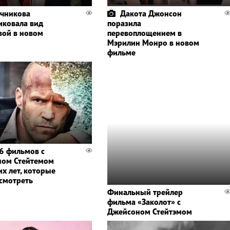
чникова
Дакота Джонсон
иковала вид
поразила
вой в новом
перевоплощением в
Мэрилин Монро в новом
фильме
6 фильмов с
ном Стейтемом
их лет, которые
осмотреть
Финальный трейлер
фильма «Заколот» с
Джейсоном Стейтэмом