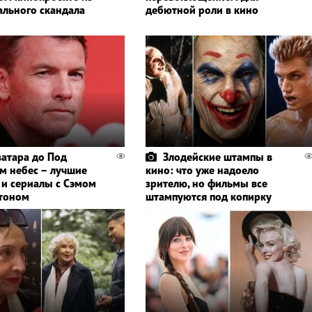
ального скандала
дебютной роли в кино
ватара до Под
Злодейские штампы в
м небес – лучшие
кино: что уже надоело
и сериалы с Сэмом
зрителю, но фильмы все
тоном
штампуются под копирку