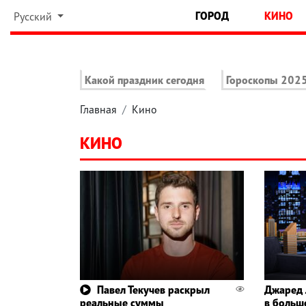
ГОРОД
КИНО
Русский
Какой праздник сегодня
Гороскопы 202
Главная
Кино
КИНО
Павел Текучев раскрыл
Джаред 
реальные суммы
в больш