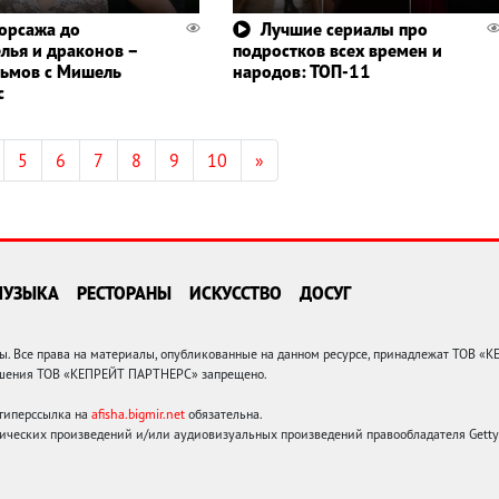
орсажа до
Лучшие сериалы про
лья и драконов –
подростков всех времен и
ьмов с Мишель
народов: ТОП-11
с
5
6
7
8
9
10
»
МУЗЫКА
РЕСТОРАНЫ
ИСКУССТВО
ДОСУГ
 Все права на материалы, опубликованные на данном ресурсе, принадлежат ТОВ «
решения ТОВ «КЕПРЕЙТ ПАРТНЕРС» запрещено.
 гиперссылка на
afisha.bigmir.net
обязательна.
ических произведений и/или аудиовизуальных произведений правообладателя Getty I