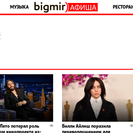
МУЗЫКА
РЕСТОРА
5
Лето потерял роль
Билли Айлиш поразила
ом кинопроекте из-
перевоплощением для