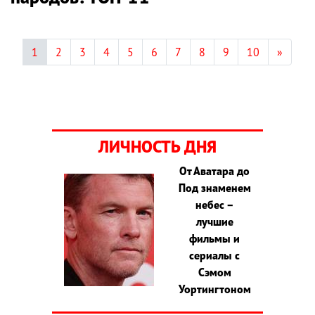
1
2
3
4
5
6
7
8
9
10
»
ЛИЧНОСТЬ ДНЯ
От Аватара до
Под знаменем
небес –
лучшие
фильмы и
сериалы с
Сэмом
Уортингтоном