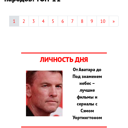
1
2
3
4
5
6
7
8
9
10
»
ЛИЧНОСТЬ ДНЯ
От Аватара до
Под знаменем
небес –
лучшие
фильмы и
сериалы с
Сэмом
Уортингтоном