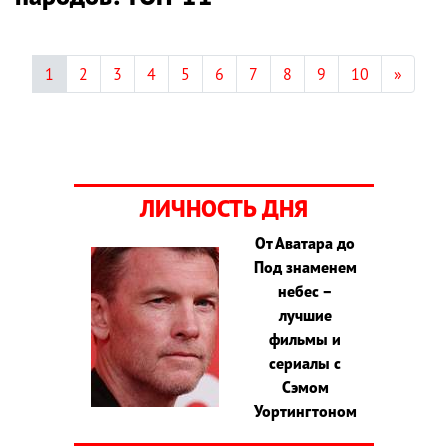
1
2
3
4
5
6
7
8
9
10
»
ЛИЧНОСТЬ ДНЯ
От Аватара до
Под знаменем
небес –
лучшие
фильмы и
сериалы с
Сэмом
Уортингтоном