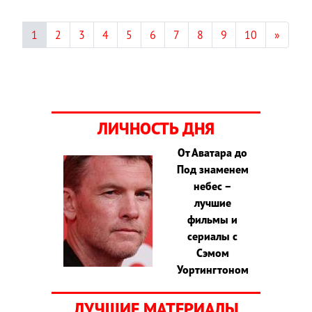
1
2
3
4
5
6
7
8
9
10
»
ЛИЧНОСТЬ ДНЯ
От Аватара до
Под знаменем
небес –
лучшие
фильмы и
сериалы с
Сэмом
Уортингтоном
ЛУЧШИЕ МАТЕРИАЛЫ