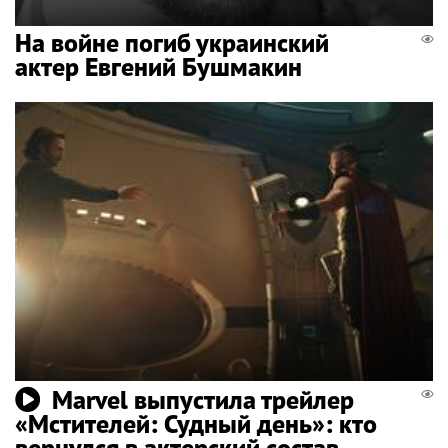
На войне погиб украинский
актер Евгений Бушмакин
Marvel выпустила трейлер
«Мстителей: Судный день»: кто
вернулся в актерский состав