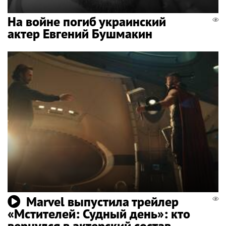
На войне погиб украинский
актер Евгений Бушмакин
Marvel выпустила трейлер
«Мстителей: Судный день»: кто
вернулся в актерский состав