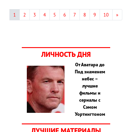
1
2
3
4
5
6
7
8
9
10
»
ЛИЧНОСТЬ ДНЯ
От Аватара до
Под знаменем
небес –
лучшие
фильмы и
сериалы с
Сэмом
Уортингтоном
ЛУЧШИЕ МАТЕРИАЛЫ