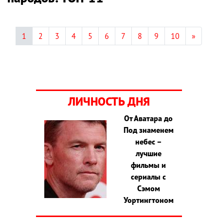
1
2
3
4
5
6
7
8
9
10
»
ЛИЧНОСТЬ ДНЯ
От Аватара до
Под знаменем
небес –
лучшие
фильмы и
сериалы с
Сэмом
Уортингтоном