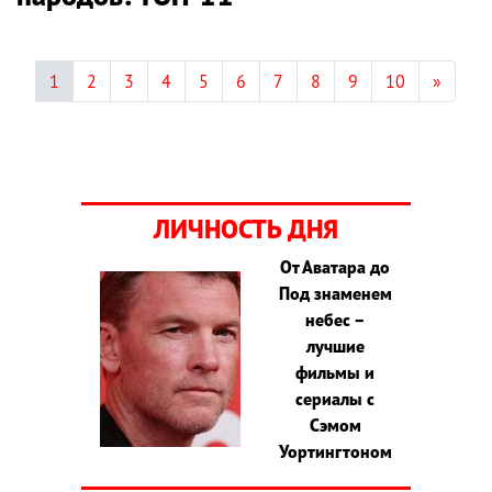
1
2
3
4
5
6
7
8
9
10
»
ЛИЧНОСТЬ ДНЯ
От Аватара до
Под знаменем
небес –
лучшие
фильмы и
сериалы с
Сэмом
Уортингтоном