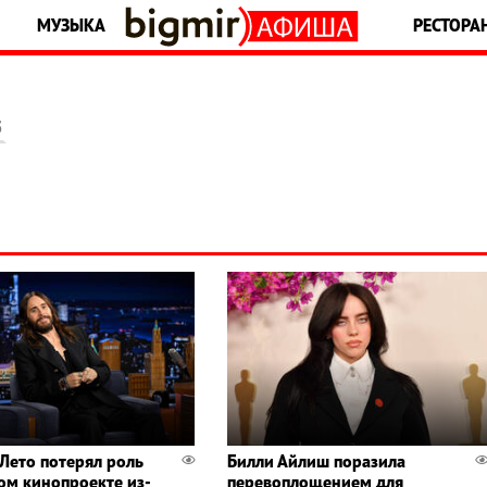
МУЗЫКА
РЕСТОРА
5
Лето потерял роль
Билли Айлиш поразила
ом кинопроекте из-
перевоплощением для