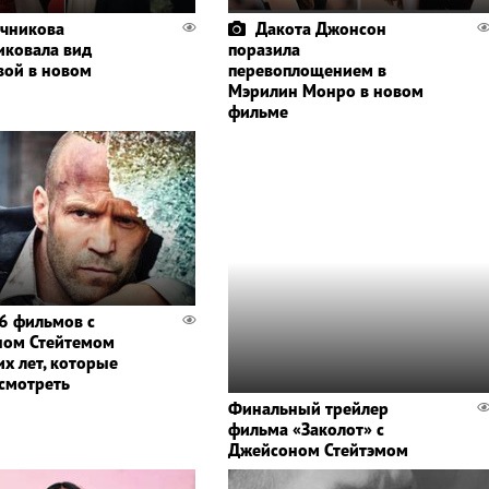
чникова
Дакота Джонсон
иковала вид
поразила
вой в новом
перевоплощением в
Мэрилин Монро в новом
фильме
6 фильмов с
ном Стейтемом
их лет, которые
осмотреть
Финальный трейлер
фильма «Заколот» с
Джейсоном Стейтэмом