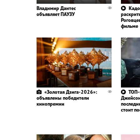
Владимир Дантес
Кадо
объявляет ПАУЗУ
раскрит
Роговце
фильме
«Золотая Дзига-2026»:
ТОП-
объявлены победители
Джейсо
кинопремии
последн
стоит п