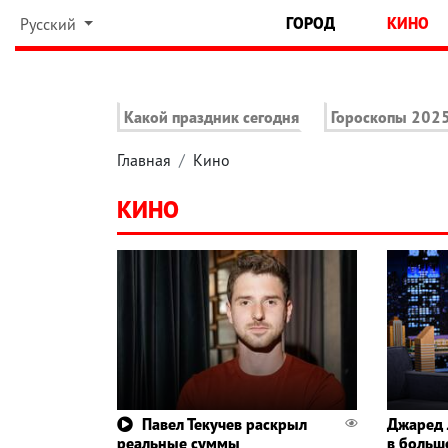
ГОРОД
КИНО
Русский
Какой праздник сегодня
Гороскопы 202
Главная
Кино
КИНО
Павел Текучев раскрыл
Джаред 
реальные суммы
в больш