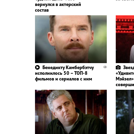
вернулся в актерский
состав
Бенедикту Камбербэтчу
Звез
исполнилось 50 – ТОП-8
«Удивит
фильмов и сериалов с ним
Мэйзел»
соверши