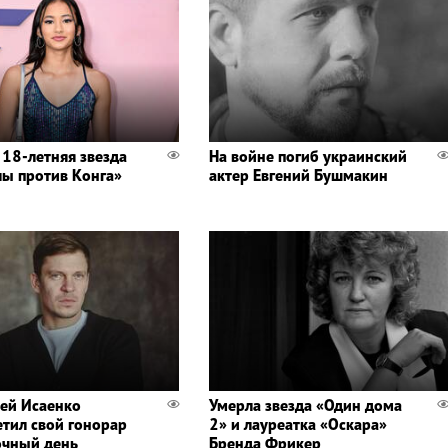
 18-летняя звезда
На войне погиб украинский
лы против Конга»
актер Евгений Бушмакин
ей Исаенко
Умерла звезда «Один дома
етил свой гонорар
2» и лауреатка «Оскара»
очный день
Бренда Фрикер