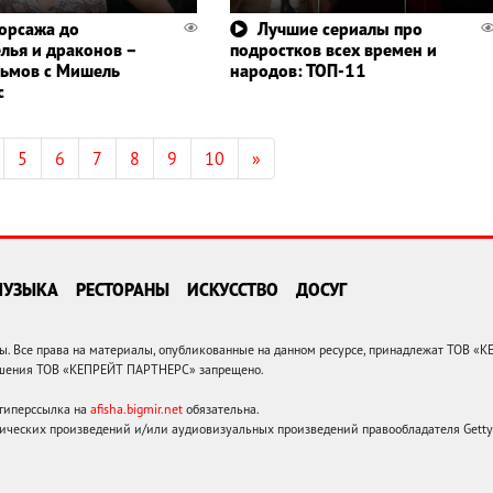
орсажа до
Лучшие сериалы про
лья и драконов –
подростков всех времен и
ьмов с Мишель
народов: ТОП-11
с
5
6
7
8
9
10
»
МУЗЫКА
РЕСТОРАНЫ
ИСКУССТВО
ДОСУГ
 Все права на материалы, опубликованные на данном ресурсе, принадлежат ТОВ «
решения ТОВ «КЕПРЕЙТ ПАРТНЕРС» запрещено.
 гиперссылка на
afisha.bigmir.net
обязательна.
ических произведений и/или аудиовизуальных произведений правообладателя Getty I