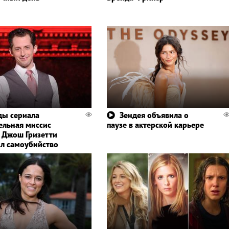
ды сериала
Зендея объявила о
ельная миссис
паузе в актерской карьере
 Джош Гризетти
л самоубийство