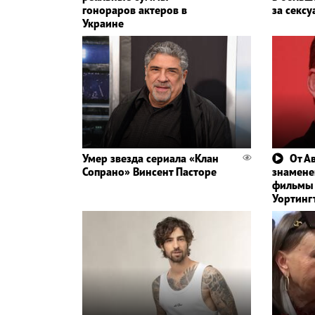
гонораров актеров в
за сексу
Украине
Умер звезда сериала «Клан
От А
Сопрано» Винсент Пасторе
знамене
фильмы 
Уортинг