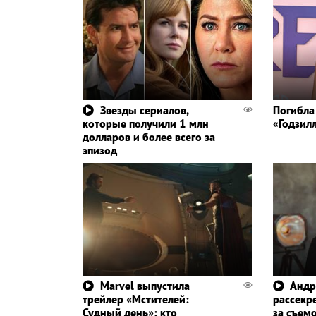
Звезды сериалов,
Погибла
которые получили 1 млн
«Годзил
долларов и более всего за
эпизод
Marvel выпустила
Андр
трейлер «Мстителей:
рассекр
Судный день»: кто
за съем