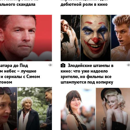
ального скандала
дебютной роли в кино
ватара до Под
Злодейские штампы в
м небес – лучшие
кино: что уже надоело
и сериалы с Сэмом
зрителю, но фильмы все
тоном
штампуются под копирку