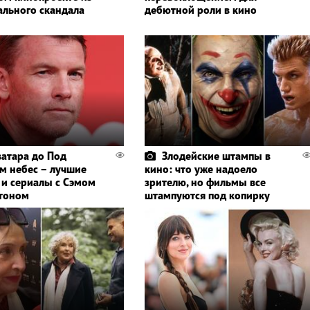
ального скандала
дебютной роли в кино
ватара до Под
Злодейские штампы в
м небес – лучшие
кино: что уже надоело
и сериалы с Сэмом
зрителю, но фильмы все
тоном
штампуются под копирку