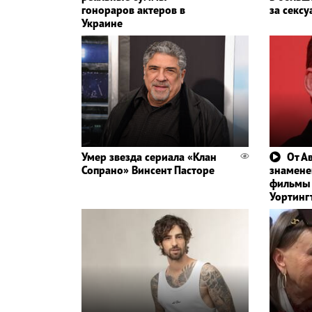
гонораров актеров в
за сексу
Украине
Умер звезда сериала «Клан
От А
Сопрано» Винсент Пасторе
знамене
фильмы 
Уортинг