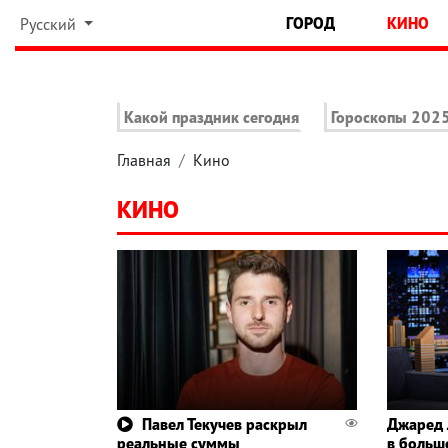
ГОРОД
КИНО
Русский
Какой праздник сегодня
Гороскопы 202
Главная
Кино
КИНО
Павел Текучев раскрыл
Джаред 
реальные суммы
в больш