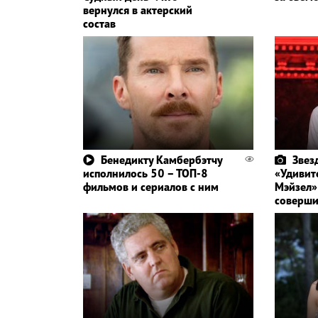
вернулся в актерский
состав
Бенедикту Камбербэтчу
Звез
исполнилось 50 – ТОП-8
«Удивит
фильмов и сериалов с ним
Мэйзел»
соверши