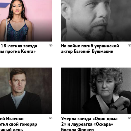
 18-летняя звезда
На войне погиб украинский
лы против Конга»
актер Евгений Бушмакин
ей Исаенко
Умерла звезда «Один дома
етил свой гонорар
2» и лауреатка «Оскара»
очный день
Бренда Фрикер