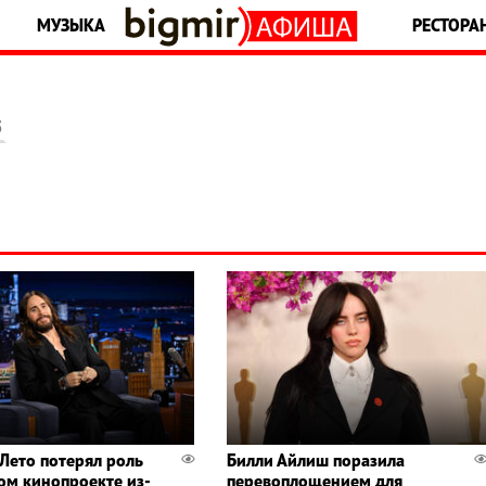
МУЗЫКА
РЕСТОРА
5
Лето потерял роль
Билли Айлиш поразила
ом кинопроекте из-
перевоплощением для