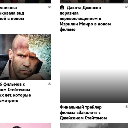
чникова
Дакота Джонсон
иковала вид
поразила
вой в новом
перевоплощением в
Мэрилин Монро в новом
фильме
6 фильмов с
ном Стейтемом
их лет, которые
осмотреть
Финальный трейлер
фильма «Заколот» с
Джейсоном Стейтэмом