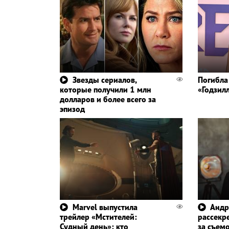
Звезды сериалов,
Погибла
которые получили 1 млн
«Годзил
долларов и более всего за
эпизод
Marvel выпустила
Андр
трейлер «Мстителей:
рассекр
Судный день»: кто
за съем