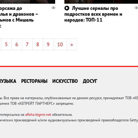
орсажа до
Лучшие сериалы про
лья и драконов –
подростков всех времен и
ьмов с Мишель
народов: ТОП-11
с
5
6
7
8
9
10
»
МУЗЫКА
РЕСТОРАНЫ
ИСКУССТВО
ДОСУГ
 Все права на материалы, опубликованные на данном ресурсе, принадлежат ТОВ «
решения ТОВ «КЕПРЕЙТ ПАРТНЕРС» запрещено.
 гиперссылка на
afisha.bigmir.net
обязательна.
ических произведений и/или аудиовизуальных произведений правообладателя Getty I