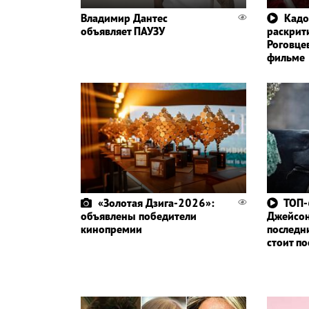
Владимир Дантес
Кадо
объявляет ПАУЗУ
раскрит
Роговце
фильме
«Золотая Дзига-2026»:
ТОП-
объявлены победители
Джейсо
кинопремии
последн
стоит п