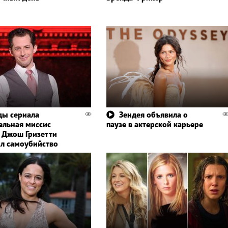
ды сериала
Зендея объявила о
ельная миссис
паузе в актерской карьере
 Джош Гризетти
л самоубийство