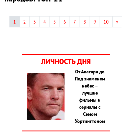
1
2
3
4
5
6
7
8
9
10
»
ЛИЧНОСТЬ ДНЯ
От Аватара до
Под знаменем
небес –
лучшие
фильмы и
сериалы с
Сэмом
Уортингтоном