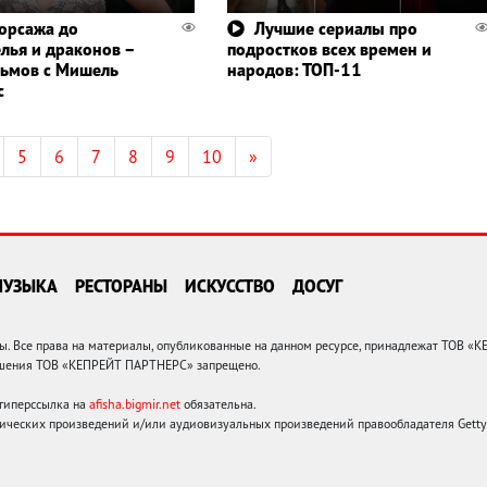
орсажа до
Лучшие сериалы про
лья и драконов –
подростков всех времен и
ьмов с Мишель
народов: ТОП-11
с
5
6
7
8
9
10
»
МУЗЫКА
РЕСТОРАНЫ
ИСКУССТВО
ДОСУГ
 Все права на материалы, опубликованные на данном ресурсе, принадлежат ТОВ «
решения ТОВ «КЕПРЕЙТ ПАРТНЕРС» запрещено.
 гиперссылка на
afisha.bigmir.net
обязательна.
ических произведений и/или аудиовизуальных произведений правообладателя Getty I