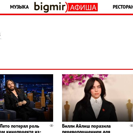
МУЗЫКА
РЕСТОРА
5
Лето потерял роль
Билли Айлиш поразила
ом кинопроекте из-
перевоплощением для