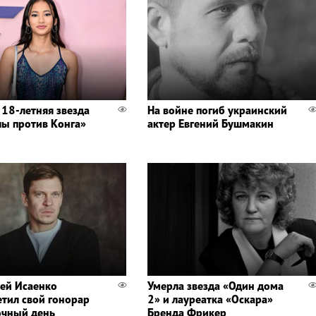
 18-летняя звезда
На войне погиб украинский
лы против Конга»
актер Евгений Бушмакин
ей Исаенко
Умерла звезда «Один дома
етил свой гонорар
2» и лауреатка «Оскара»
очный день
Бренда Фрикер