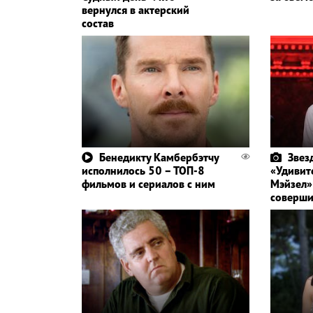
вернулся в актерский
состав
Бенедикту Камбербэтчу
Звез
исполнилось 50 – ТОП-8
«Удивит
фильмов и сериалов с ним
Мэйзел»
соверши