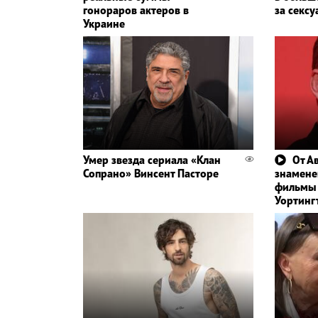
гонораров актеров в
за сексу
Украине
Умер звезда сериала «Клан
От А
Сопрано» Винсент Пасторе
знамене
фильмы 
Уортинг