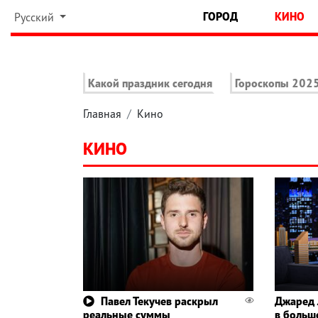
ГОРОД
КИНО
Русский
Какой праздник сегодня
Гороскопы 202
Главная
Кино
КИНО
Павел Текучев раскрыл
Джаред 
реальные суммы
в больш