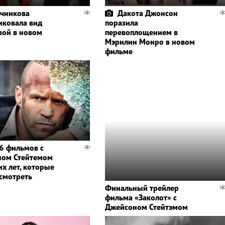
чникова
Дакота Джонсон
иковала вид
поразила
вой в новом
перевоплощением в
Мэрилин Монро в новом
фильме
6 фильмов с
ном Стейтемом
их лет, которые
осмотреть
Финальный трейлер
фильма «Заколот» с
Джейсоном Стейтэмом