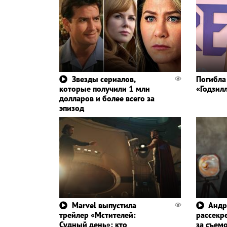
Звезды сериалов,
Погибла
которые получили 1 млн
«Годзил
долларов и более всего за
эпизод
Marvel выпустила
Андр
трейлер «Мстителей:
рассекр
Судный день»: кто
за съем