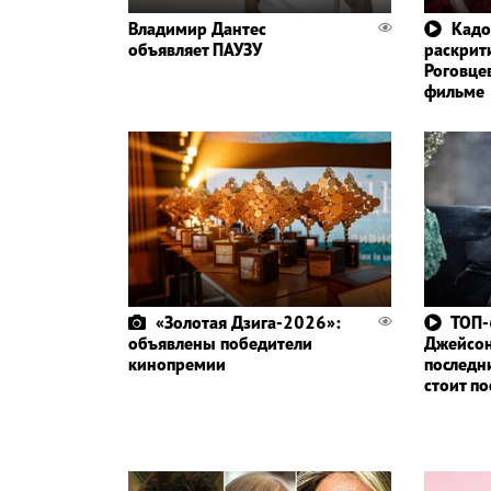
Владимир Дантес
Кадо
объявляет ПАУЗУ
раскрит
Роговце
фильме
«Золотая Дзига-2026»:
ТОП-
объявлены победители
Джейсо
кинопремии
последн
стоит п