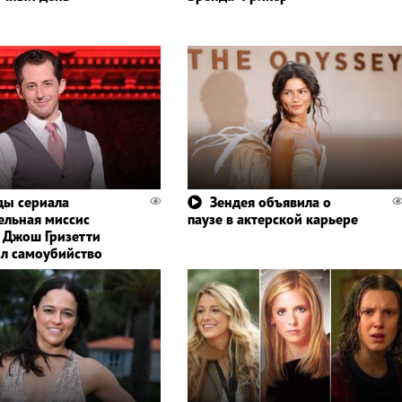
ды сериала
Зендея объявила о
ельная миссис
паузе в актерской карьере
 Джош Гризетти
л самоубийство