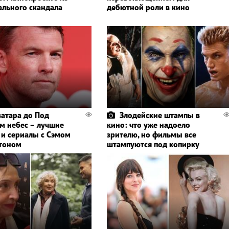
ального скандала
дебютной роли в кино
ватара до Под
Злодейские штампы в
м небес – лучшие
кино: что уже надоело
и сериалы с Сэмом
зрителю, но фильмы все
тоном
штампуются под копирку