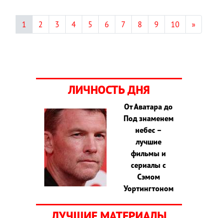
1
2
3
4
5
6
7
8
9
10
»
ЛИЧНОСТЬ ДНЯ
От Аватара до
Под знаменем
небес –
лучшие
фильмы и
сериалы с
Сэмом
Уортингтоном
ЛУЧШИЕ МАТЕРИАЛЫ