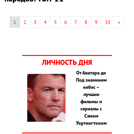
1
2
3
4
5
6
7
8
9
10
»
ЛИЧНОСТЬ ДНЯ
От Аватара до
Под знаменем
небес –
лучшие
фильмы и
сериалы с
Сэмом
Уортингтоном