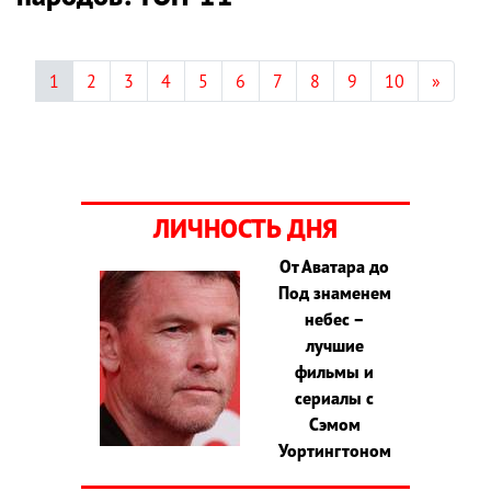
1
2
3
4
5
6
7
8
9
10
»
ЛИЧНОСТЬ ДНЯ
От Аватара до
Под знаменем
небес –
лучшие
фильмы и
сериалы с
Сэмом
Уортингтоном