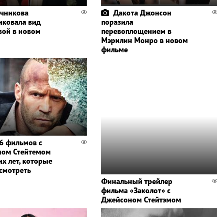
чникова
Дакота Джонсон
иковала вид
поразила
вой в новом
перевоплощением в
Мэрилин Монро в новом
фильме
6 фильмов с
ном Стейтемом
их лет, которые
осмотреть
Финальный трейлер
фильма «Заколот» с
Джейсоном Стейтэмом