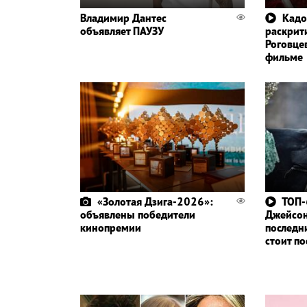
Владимир Дантес
Кадо
объявляет ПАУЗУ
раскрит
Роговце
фильме
«Золотая Дзига-2026»:
ТОП-
объявлены победители
Джейсо
кинопремии
последн
стоит п