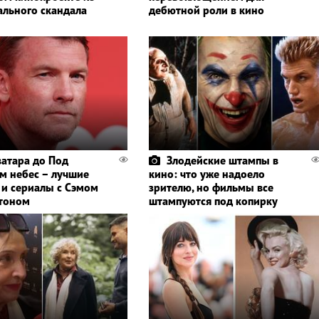
ального скандала
дебютной роли в кино
ватара до Под
Злодейские штампы в
м небес – лучшие
кино: что уже надоело
и сериалы с Сэмом
зрителю, но фильмы все
тоном
штампуются под копирку