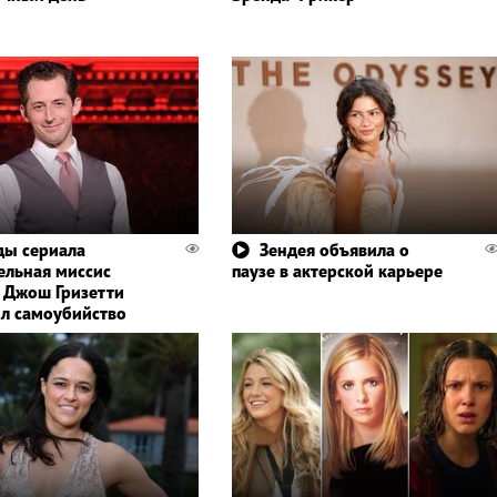
ды сериала
Зендея объявила о
ельная миссис
паузе в актерской карьере
 Джош Гризетти
л самоубийство