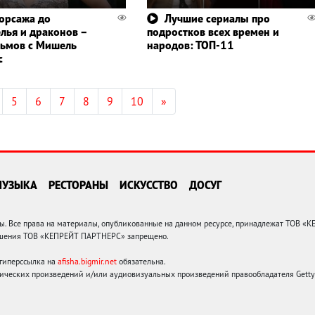
орсажа до
Лучшие сериалы про
лья и драконов –
подростков всех времен и
ьмов с Мишель
народов: ТОП-11
с
5
6
7
8
9
10
»
МУЗЫКА
РЕСТОРАНЫ
ИСКУССТВО
ДОСУГ
 Все права на материалы, опубликованные на данном ресурсе, принадлежат ТОВ «
решения ТОВ «КЕПРЕЙТ ПАРТНЕРС» запрещено.
 гиперссылка на
afisha.bigmir.net
обязательна.
ических произведений и/или аудиовизуальных произведений правообладателя Getty I