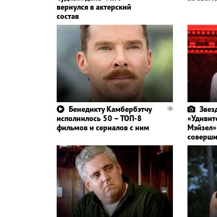
вернулся в актерский
состав
Бенедикту Камбербэтчу
Звез
исполнилось 50 – ТОП-8
«Удивит
фильмов и сериалов с ним
Мэйзел»
соверши