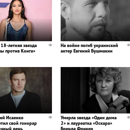
 18-летняя звезда
На войне погиб украинский
лы против Конга»
актер Евгений Бушмакин
ей Исаенко
Умерла звезда «Один дома
етил свой гонорар
2» и лауреатка «Оскара»
очный день
Бренда Фрикер