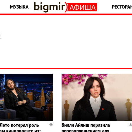
МУЗЫКА
РЕСТОРА
5
Лето потерял роль
Билли Айлиш поразила
ом кинопроекте из-
перевоплощением для