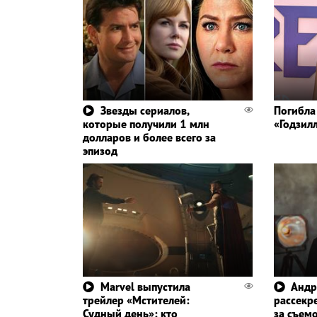
Звезды сериалов,
Погибла
которые получили 1 млн
«Годзил
долларов и более всего за
эпизод
Marvel выпустила
Андр
трейлер «Мстителей:
рассекр
Судный день»: кто
за съем