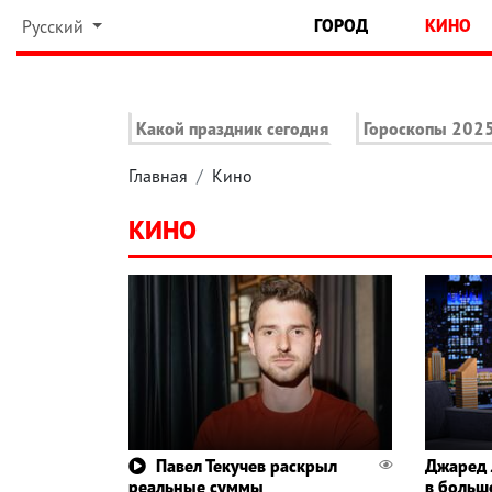
ГОРОД
КИНО
Русский
Какой праздник сегодня
Гороскопы 202
Главная
Кино
КИНО
Павел Текучев раскрыл
Джаред 
реальные суммы
в больш