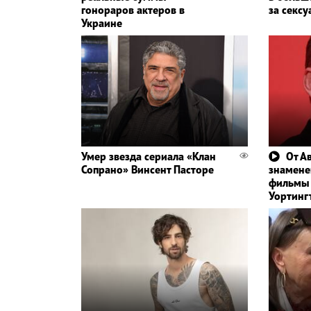
гонораров актеров в
за сексу
Украине
Умер звезда сериала «Клан
От А
Сопрано» Винсент Пасторе
знамене
фильмы 
Уортинг