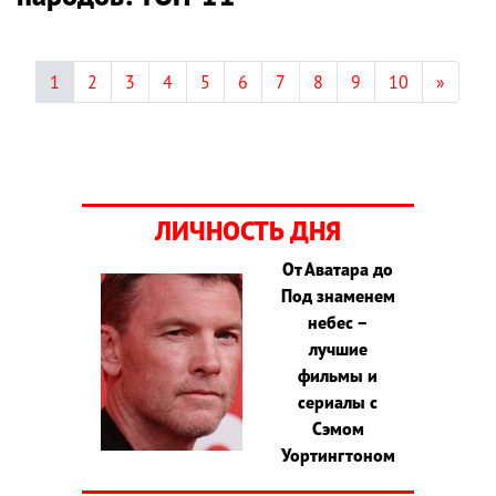
1
2
3
4
5
6
7
8
9
10
»
ЛИЧНОСТЬ ДНЯ
От Аватара до
Под знаменем
небес –
лучшие
фильмы и
сериалы с
Сэмом
Уортингтоном