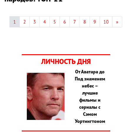
1
2
3
4
5
6
7
8
9
10
»
ЛИЧНОСТЬ ДНЯ
От Аватара до
Под знаменем
небес –
лучшие
фильмы и
сериалы с
Сэмом
Уортингтоном