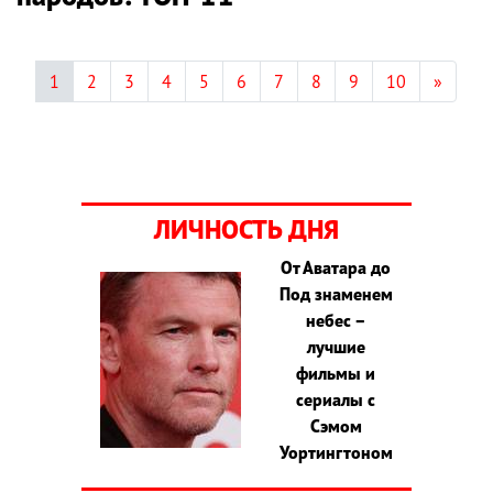
1
2
3
4
5
6
7
8
9
10
»
ЛИЧНОСТЬ ДНЯ
От Аватара до
Под знаменем
небес –
лучшие
фильмы и
сериалы с
Сэмом
Уортингтоном