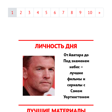
1
2
3
4
5
6
7
8
9
10
»
ЛИЧНОСТЬ ДНЯ
От Аватара до
Под знаменем
небес –
лучшие
фильмы и
сериалы с
Сэмом
Уортингтоном
ЛУЧШИЕ МАТЕРИАЛЫ