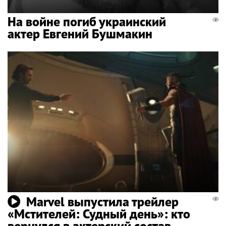
На войне погиб украинский
актер Евгений Бушмакин
Marvel выпустила трейлер
«Мстителей: Судный день»: кто
вернулся в актерский состав