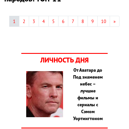
1
2
3
4
5
6
7
8
9
10
»
ЛИЧНОСТЬ ДНЯ
От Аватара до
Под знаменем
небес –
лучшие
фильмы и
сериалы с
Сэмом
Уортингтоном