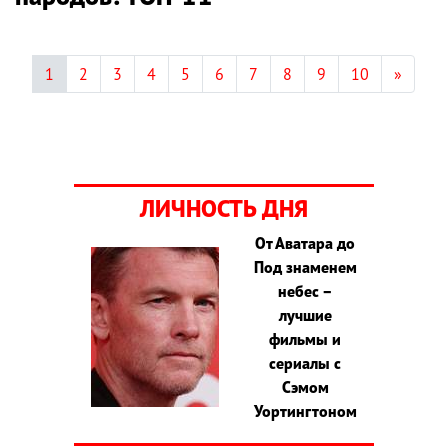
1
2
3
4
5
6
7
8
9
10
»
ЛИЧНОСТЬ ДНЯ
От Аватара до
Под знаменем
небес –
лучшие
фильмы и
сериалы с
Сэмом
Уортингтоном