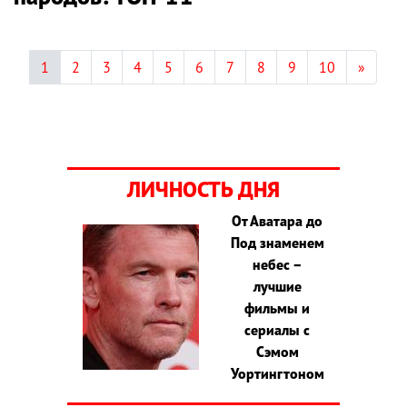
1
2
3
4
5
6
7
8
9
10
»
ЛИЧНОСТЬ ДНЯ
От Аватара до
Под знаменем
небес –
лучшие
фильмы и
сериалы с
Сэмом
Уортингтоном