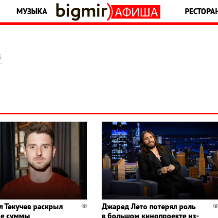
МУЗЫКА
РЕСТОРА
5
л Текучев раскрыл
Джаред Лето потерял роль
ые суммы
в большом кинопроекте из-