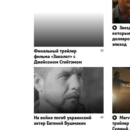
Звез
которые
долларов
эпизод
Финальный трейлер
фильма «Заколот» с
Джейсоном Стейтэмом
На войне погиб украинский
Marv
актер Евгений Бушмакин
трейлер
Судный 