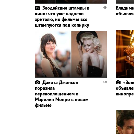
Злодейские штампы в
Владими
кино: что уже надоело
объявля
зрителю, но фильмы все
штампуются под копирку
Дакота Джонсон
«Зол
поразила
объявле
перевоплощением в
кинопр
Мэрилин Монро в новом
фильме