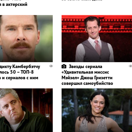
я в актерский
дикту Камбербэтчу
Звезды сериала
лось 50 – ТОП-8
«Удивительная миссис
 и сериалов с ним
Мэйзел» Джош Гризетти
совершил самоубийство