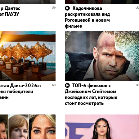
р Дантес
Кадочникова
ет ПАУЗУ
раскритиковала вид
Роговцевой в новом
фильме
отая Дзига-2026»:
ТОП-6 фильмов с
ны победители
Джейсоном Стейтемом
емии
последних лет, которые
стоит посмотреть