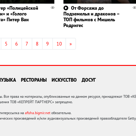
тер «Полицейской
От Форсажа до
и» и «Голого
Подземелья и драконов –
та» Питер Ван
ТОП фильмов с Мишель
Родригес
5
6
7
8
9
10
»
МУЗЫКА
РЕСТОРАНЫ
ИСКУССТВО
ДОСУГ
 Все права на материалы, опубликованные на данном ресурсе, принадлежат ТОВ «
решения ТОВ «КЕПРЕЙТ ПАРТНЕРС» запрещено.
 гиперссылка на
afisha.bigmir.net
обязательна.
ических произведений и/или аудиовизуальных произведений правообладателя Getty I