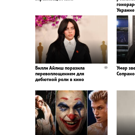
гонорар
Украине
Билли Айлиш поразила
Умер зв
перевоплощением для
Сопрано
дебютной роли в кино