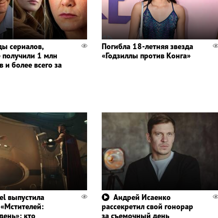
ды сериалов,
Погибла 18-летняя звезда
 получили 1 млн
«Годзиллы против Конга»
 и более всего за
el выпустила
Андрей Исаенко
 «Мстителей:
рассекретил свой гонорар
день»: кто
за съемочный день