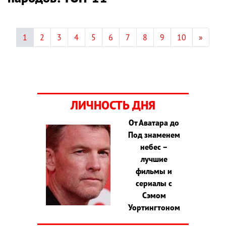
1
2
3
4
5
6
7
8
9
10
»
ЛИЧНОСТЬ ДНЯ
От Аватара до
Под знаменем
небес –
лучшие
фильмы и
сериалы с
Сэмом
Уортингтоном